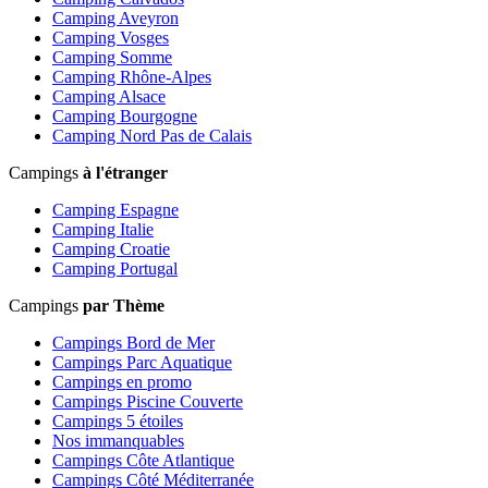
Camping Aveyron
Camping Vosges
Camping Somme
Camping Rhône-Alpes
Camping Alsace
Camping Bourgogne
Camping Nord Pas de Calais
Campings
à l'étranger
Camping Espagne
Camping Italie
Camping Croatie
Camping Portugal
Campings
par Thème
Campings Bord de Mer
Campings Parc Aquatique
Campings en promo
Campings Piscine Couverte
Campings 5 étoiles
Nos immanquables
Campings Côte Atlantique
Campings Côté Méditerranée