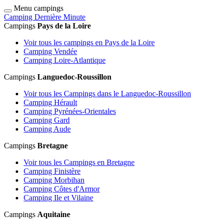
Menu campings
Camping Dernière Minute
Campings
Pays de la Loire
Voir tous les campings en Pays de la Loire
Camping Vendée
Camping Loire-Atlantique
Campings
Languedoc-Roussillon
Voir tous les Campings dans le Languedoc-Roussillon
Camping Hérault
Camping Pyrénées-Orientales
Camping Gard
Camping Aude
Campings
Bretagne
Voir tous les Campings en Bretagne
Camping Finistère
Camping Morbihan
Camping Côtes d'Armor
Camping Ile et Vilaine
Campings
Aquitaine