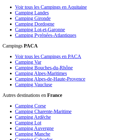
Voir tous les Campings en Aquitaine
Camping Landes
Camping Gironde
Camping Dordogne
Camping Lot-et-Garonne
Camping Pyrénées-Atlantiques
Campings
PACA
Voir tous les Campings en PACA
Camping Var
Camping Bouches-du-Rhône
Camping Alpes-Maritimes
Camping Alpes-de-Haute-Provence
Camping Vaucluse
Autres destinations en
France
Camping Corse
Camping Charente-Maritime
Camping Ardèche
Camping Lot
Camping Auvergne
Camping Manche
Camping Calvados