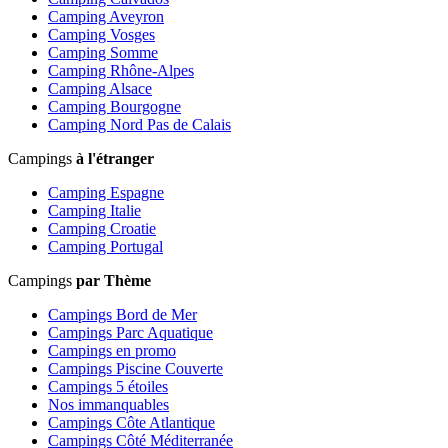
Camping Aveyron
Camping Vosges
Camping Somme
Camping Rhône-Alpes
Camping Alsace
Camping Bourgogne
Camping Nord Pas de Calais
Campings
à l'étranger
Camping Espagne
Camping Italie
Camping Croatie
Camping Portugal
Campings
par Thème
Campings Bord de Mer
Campings Parc Aquatique
Campings en promo
Campings Piscine Couverte
Campings 5 étoiles
Nos immanquables
Campings Côte Atlantique
Campings Côté Méditerranée