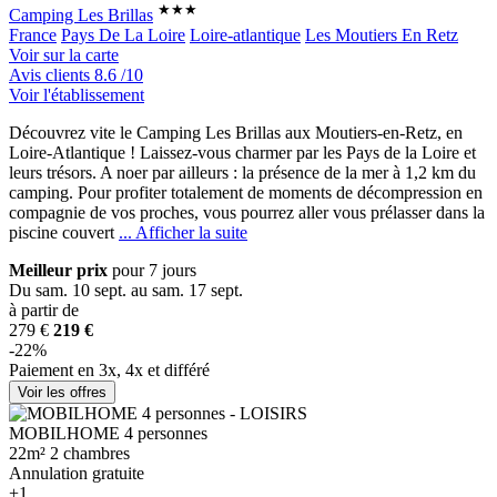
★★★
Camping Les Brillas
France
Pays De La Loire
Loire-atlantique
Les Moutiers En Retz
Voir sur la carte
Avis clients
8.6
/10
Voir l'établissement
Découvrez vite le Camping Les Brillas aux Moutiers-en-Retz, en
Loire-Atlantique ! Laissez-vous charmer par les Pays de la Loire et
leurs trésors. A no
er par ailleurs : la présence de la mer à 1,2 km du
camping. Pour profiter totalement de moments de décompression en
compagnie de vos proches, vous pourrez aller vous prélasser dans la
piscine couvert
... Afficher la suite
Meilleur prix
pour 7 jours
Du sam. 10 sept. au sam. 17 sept.
à partir de
279 €
219 €
-22%
Paiement en 3x, 4x et différé
Voir les offres
MOBILHOME 4 personnes
22m²
2 chambres
Annulation gratuite
+1