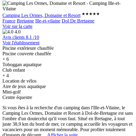
★★★★★
Camping Les Ormes, Domaine et Resort
France
Bretagne
Ille-et-vilaine
Dol De Bretagne
Voir sur la carte
4.0
Avis clients
8.1
/10
Voir l'établissement
Piscine extérieure chauffée
Piscine couverte chauffée
+ 6
Toboggan aquatique
Club enfant
+ 4
Location de vélos
Aire de jeux aquatique
Mini-golf
Centre équestre
Si vous êtes à la recherche d'un camping dans l'Ille-et-Vilaine, le
Camping Les Ormes, Domaine et Resort à Dol-de-Bretagne est sans
l'ombre d'un doute
celui qu'il vous faut. Situé en Bretagne, à tout
juste 38,9 km du bord de mer, ce camping accueille les voyageurs et
vacanciers pour un moment mémorable. Pour profiter totalement
d'instants de décontr
... Afficher la suite