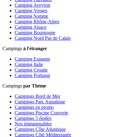
Camping Aveyron
Camping Vosges
Camping Somme
Camping Rhône-Alpes
Camping Alsace
Camping Bourgogne
Camping Nord Pas de Calais
Campings
à l'étranger
Camping Espagne
Camping Italie
Camping Croatie
Camping Portugal
Campings
par Thème
Campings Bord de Mer
Campings Parc Aquatique
Campings en promo
Campings Piscine Couverte
Campings 5 étoiles
Nos immanquables
Campings Côte Atlantique
Campings Côté Méditerranée