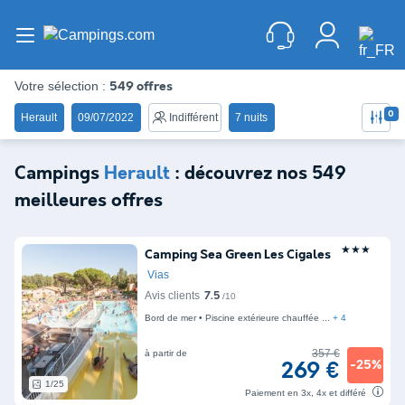
Votre sélection :
549 offres
Herault
09/07/2022
Indifférent
7 nuits
Campings
Herault
: découvrez nos 549
meilleures offres
★★★
Camping Sea Green Les Cigales
Vias
Avis clients
7.5
/10
Bord de mer
Piscine extérieure chauffée
+ 4
357 €
à partir de
-25%
269 €
1/25
Paiement en 3x, 4x et différé