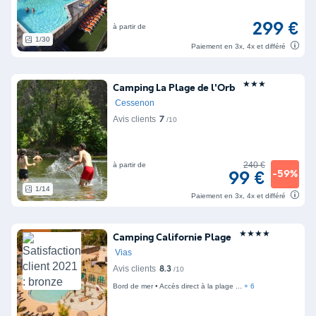
299 €
à partir de
1/30
Paiement en 3x, 4x et différé
★★★
Camping La Plage de l'Orb
Cessenon
Avis clients
7
/10
240 €
à partir de
-59%
99 €
1/14
Paiement en 3x, 4x et différé
★★★★
Camping Californie Plage
Vias
Avis clients
8.3
/10
Bord de mer
Accès direct à la plage
+ 6