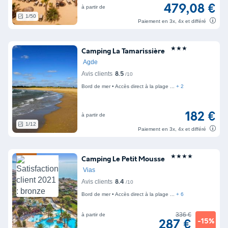
479,08 €
à partir de
1/50
Paiement en 3x, 4x et différé
★★★
Camping La Tamarissière
Agde
Avis clients
8.5
/10
Bord de mer
Accès direct à la plage
+ 2
182 €
à partir de
1/12
Paiement en 3x, 4x et différé
★★★★
Camping Le Petit Mousse
Vias
Avis clients
8.4
/10
Bord de mer
Accès direct à la plage
+ 6
336 €
à partir de
-15%
287 €