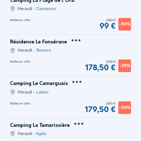
Camping La Plage de l'Orb
Herault
-
Cessenon
240 €
Meilleure offre
-59%
99 €
★★★
Résidence Le Fonsérane
Herault
-
Beziers
238 €
Meilleure offre
-25%
178,50 €
★★★
Camping Le Camarguais
Herault
-
Lattes
359 €
Meilleure offre
-50%
179,50 €
★★★
Camping La Tamarissière
Herault
-
Agde