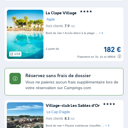
★★★★
La Clape Village
Agde
Avis clients
7.9
/10
Bord de mer
Accès direct à la plage
+ 4
182 €
à partir de
1/16
Paiement en 3x, 4x et différé
Réservez sans frais de dossier
Vous ne paierez aucun frais supplémentaire lors de
votre réservation sur Campings.com
★★★★
Village-club Les Sables d'Or
Le Cap D'agde
Avis clients
8.3
/10
Bord de mer
Piscine extérieure chauffée
+ 4