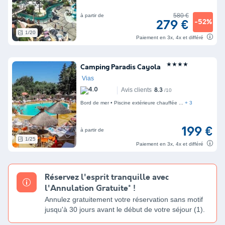
580 €
à partir de
-52%
279 €
1/20
Paiement en 3x, 4x et différé
★★★★
Camping Paradis Cayola
Vias
Avis clients
8.3
/10
Bord de mer
Piscine extérieure chauffée
+ 3
199 €
à partir de
1/25
Paiement en 3x, 4x et différé
Réservez l'esprit tranquille avec
l'Annulation Gratuite* !
Annulez gratuitement votre réservation sans motif
jusqu'à 30 jours avant le début de votre séjour (1).