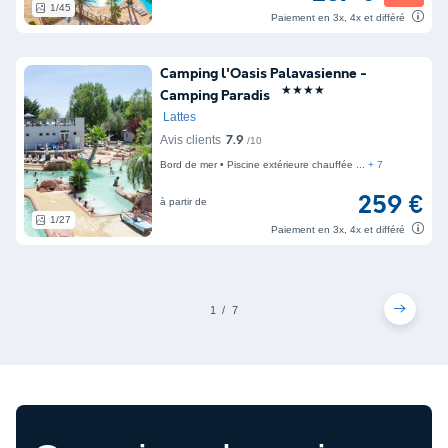
1/45
Paiement en 3x, 4x et différé
Camping l'Oasis Palavasienne -
★★★★
Camping Paradis
Lattes
Avis clients
7.9
/10
Bord de mer
Piscine extérieure chauffée
+ 7
259 €
à partir de
1/27
Paiement en 3x, 4x et différé
1
7