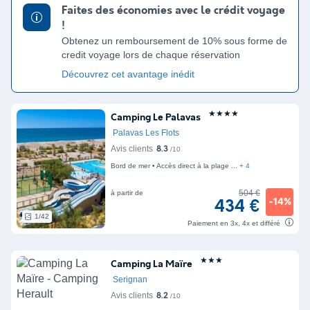
Faites des économies avec le crédit voyage
!
Obtenez un remboursement de 10% sous forme de
credit voyage lors de chaque réservation
Découvrez cet avantage inédit
★★★★
Camping Le Palavas
Palavas Les Flots
Avis clients
8.3
/10
Bord de mer
Accès direct à la plage
+ 4
504 €
à partir de
-14%
434 €
1/42
Paiement en 3x, 4x et différé
★★★
Camping La Maïre
Serignan
Avis clients
8.2
/10