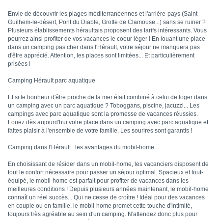
Envie de découvrir les plages méditerranéennes et l'arrière-pays (Saint-
Guilhem-le-désert, Pont du Diable, Grotte de Clamouse...) sans se ruiner ?
Plusieurs établissements héraultais proposent des tarifs intéressants. Vous
pourrez ainsi profiter de vos vacances le coeur léger ! En louant une place
dans un camping pas cher dans l'Hérault, votre séjour ne manquera pas
d'être apprécié. Attention, les places sont limitées... Et particulièrement
prisées !
Camping Hérault parc aquatique
Et si le bonheur d'être proche de la mer était combiné à celui de loger dans
un camping avec un parc aquatique ? Toboggans, piscine, jacuzzi... Les
campings avec parc aquatique sont la promesse de vacances réussies.
Louez dès aujourd'hui votre place dans un camping avec parc aquatique et
faites plaisir à l'ensemble de votre famille. Les sourires sont garantis !
Camping dans l'Hérault : les avantages du mobil-home
En choisissant de résider dans un mobil-home, les vacanciers disposent de
tout le confort nécessaire pour passer un séjour optimal. Spacieux et tout-
équipé, le mobil-home est parfait pour profiter de vacances dans les
meilleures conditions ! Depuis plusieurs années maintenant, le mobil-home
connaît un réel succès... Qui ne cesse de croître ! Idéal pour des vacances
en couple ou en famille, le mobil-home promet cette touche d'intimité,
toujours très agréable au sein d'un camping. N'attendez donc plus pour