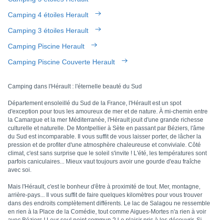
Camping 4 étoiles Herault
Camping 3 étoiles Herault
Camping Piscine Herault
Camping Piscine Couverte Herault
Camping dans l'Hérault : l'éternelle beauté du Sud
Département ensoleillé du Sud de la France, l'Hérault est un spot
d'exception pour tous les amoureux de mer et de nature. À mi-chemin entre
la Camargue et la mer Méditerranée, l'Hérault jouit d'une grande richesse
culturelle et naturelle. De Montpellier à Sète en passant par Béziers, l'âme
du Sud est incomparable. Il vous suffit de vous laisser porter, de lâcher la
pression et de profiter d'une atmosphère chaleureuse et conviviale. Côté
climat, c'est sans surprise que le soleil s'invite ! L'été, les températures sont
parfois caniculaires... Mieux vaut toujours avoir une gourde d'eau fraîche
avec soi.
Mais l'Hérault, c'est le bonheur d'être à proximité de tout. Mer, montagne,
arrière-pays... Il vous suffit de faire quelques kilomètres pour vous trouver
dans des endroits complètement différents. Le lac de Salagou ne ressemble
en rien à la Place de la Comédie, tout comme Aigues-Mortes n'a rien à voir
avec Béziers ! Leur seul point commun ? Le plaisir pris à les découvrir. Si