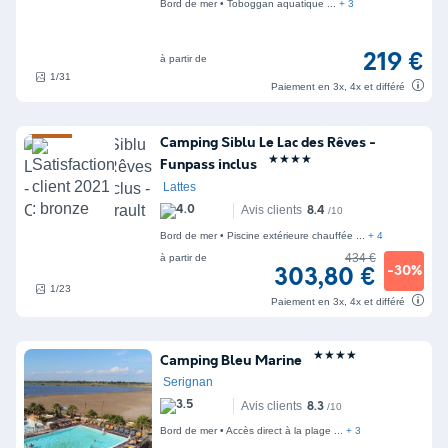
Bord de mer
Toboggan aquatique
+ 3
219 €
à partir de
1/31
Paiement en 3x, 4x et différé
Camping Siblu Le Lac des Rêves -
★★★★
Funpass inclus
Lattes
Avis clients
8.4
/10
Bord de mer
Piscine extérieure chauffée
+ 4
434 €
à partir de
-30%
303,80 €
1/23
Paiement en 3x, 4x et différé
★★★★
Camping Bleu Marine
Serignan
Avis clients
8.3
/10
Bord de mer
Accès direct à la plage
+ 3