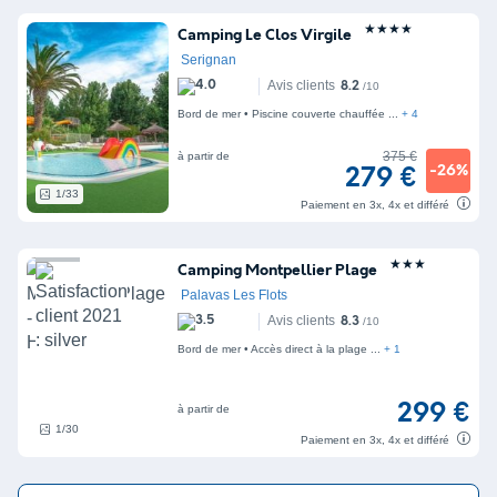
★★★★
Camping Le Clos Virgile
Serignan
Avis clients
8.2
/10
Bord de mer
Piscine couverte chauffée
+ 4
375 €
à partir de
-26%
279 €
1/33
Paiement en 3x, 4x et différé
★★★
Camping Montpellier Plage
Palavas Les Flots
Avis clients
8.3
/10
Bord de mer
Accès direct à la plage
+ 1
299 €
à partir de
1/30
Paiement en 3x, 4x et différé