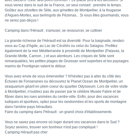
vous venez dans le sud de la France, un seul conseil : prendre le temps.
Goûtez aux zézettes de Sète, aux grisettes de Montpellier, à la fougasse
d'Aigues-Mortes, aux berlingots de Pézenas... Si vous êtes gourmands, vous
ne serez pas déçus !
Camping dans l'Hérault : s'amuser, se ressourcer, se cultiver
La grande richesse de l'Hérault est sa diversité. Pour la baignade, rendez-
vous au Cap d'Agde, au Lac de Cécélés ou celui du Salagou. Profitez
également de la mer Méditerranée à proximité de Montpellier (Palavas, la
Grande-Motte, Carnon...) et aux alentours. Les criques de Sète sont
remarquables, les petites plages de Gruissan sont superbes et les paysages
marins de Frontignan valent le détour.
Vous avez envie de vous émerveiller ? N'hésitez pas à aller du côté des
Écluses de Fonseranes ou découvrez le Planet Ocean de Montpellier, un
seaquarium géant en plein coeur du quartier Odysseum. Lors de votre visite
à Montpellier, n'oubliez pas de passer par le célèbre Musée Fabre et de
flâner dans les rues animées du centre-ville. Enfin, pour des vacances
ludiques et sportives, optez pour les randonnées et les sports de montagne
dans l'arrière-pays héraultais.
Faire du camping dans l'Hérault : un grand choix d'établissements
Vous ne savez pas encore où loger durant vos vacances dans le Sud ?
Soyez sereins, trouver son bonheur n'est pas compliqué !
Camping Hérault pas cher